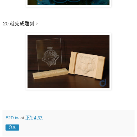
20.就完成雕刻。
E2D.tw
at
下午4:37
分享