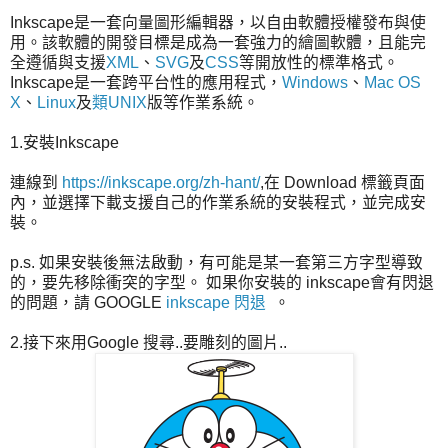
Inkscape是一套向量圖形編輯器，以自由軟體授權發布與使
用。該軟體的開發目標是成為一套強力的繪圖軟體，且能完
全遵循與支援
XML
、
SVG
及
CSS
等開放性的標準格式。
Inkscape是一套跨平台性的應用程式，
Windows
、
Mac OS
X
、
Linux
及
類UNIX
版等作業系統。
1.安裝Inkscape
連線到
https://inkscape.org/zh-hant/
,在 Download 標籤頁面
內，並選擇下載支援自己的作業系統的安裝程式，並完成安
裝。
p.s. 如果安裝後無法啟動，有可能是某一套第三方字型導致
的，要先移除衝突的字型。 如果你安裝的 inkscape會有閃退
的問題，請 GOOGLE
inkscape 閃退
。
2.接下來用Google 搜尋..要雕刻的圖片..