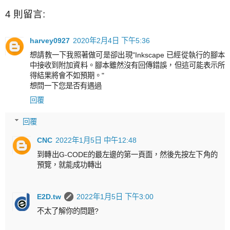
4 則留言:
harvey0927
2020年2月4日 下午5:36
想請教一下我照著做可是卻出現"Inkscape 已經從執行的腳本
中接收到附加資料。腳本雖然沒有回傳錯誤，但這可能表示所
得結果將會不如預期。"
想問一下您是否有遇過
回覆
回覆
CNC
2022年1月5日 中午12:48
到轉出G-CODE的最左邊的第一頁面，然後先按左下角的
預覽，就能成功轉出
E2D.tw
2022年1月5日 下午3:00
不太了解你的問題?