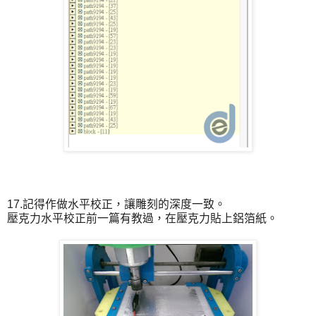
17.記得作做水平校正，讓雕刻的深度一致。
壓克力水平校正前一篇有教過，在壓克力貼上鋁箔紙。