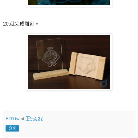
20.就完成雕刻。
E2D.tw
at
下午4:37
分享