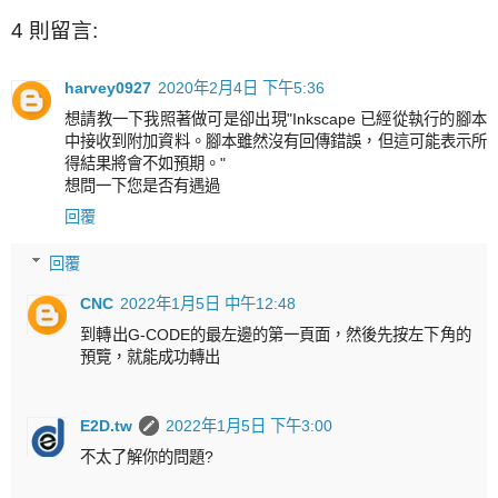
4 則留言:
harvey0927
2020年2月4日 下午5:36
想請教一下我照著做可是卻出現"Inkscape 已經從執行的腳本
中接收到附加資料。腳本雖然沒有回傳錯誤，但這可能表示所
得結果將會不如預期。"
想問一下您是否有遇過
回覆
回覆
CNC
2022年1月5日 中午12:48
到轉出G-CODE的最左邊的第一頁面，然後先按左下角的
預覽，就能成功轉出
E2D.tw
2022年1月5日 下午3:00
不太了解你的問題?