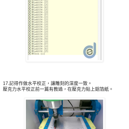
17.記得作做水平校正，讓雕刻的深度一致。
壓克力水平校正前一篇有教過，在壓克力貼上鋁箔紙。