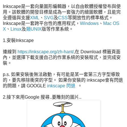
Inkscape是一套向量圖形編輯器，以自由軟體授權發布與使
用。該軟體的開發目標是成為一套強力的繪圖軟體，且能完
全遵循與支援
XML
、
SVG
及
CSS
等開放性的標準格式。
Inkscape是一套跨平台性的應用程式，
Windows
、
Mac OS
X
、
Linux
及
類UNIX
版等作業系統。
1.安裝Inkscape
連線到
https://inkscape.org/zh-hant/
,在 Download 標籤頁面
內，並選擇下載支援自己的作業系統的安裝程式，並完成安
裝。
p.s. 如果安裝後無法啟動，有可能是某一套第三方字型導致
的，要先移除衝突的字型。 如果你安裝的 inkscape會有閃退
的問題，請 GOOGLE
inkscape 閃退
。
2.接下來用Google 搜尋..要雕刻的圖片..