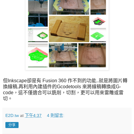
但Inkscape卻是有 Fusion 360 作不到的功能..就是將圖片轉
換線稿,再利用內建插件的Gcodetools 來將線稿轉換成G-
code，這不僅適合可以銑削，切割，更可以用來雷雕或雷
切。
E2D.tw
at
下午4:37
4 則留言:
分享