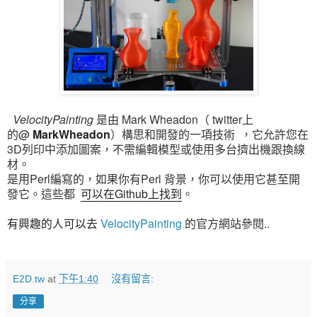
VelocityPainting
是由 Mark Wheadon（
twitter上
的
@
MarkWheadon
）
構思和開發的一項技術
，它允許您在
3D列印中添加圖案，不需編輯模型或使用多台擠出機跟換線
材。
是用Perl編寫的，
如果你有Perl 背景，你可以使用它甚至開
發
它
。
這些都
可以在Github上找到
。
VelocityPainting
的官方網站參閱..
有興趣的人可以去
E2D.tw
at
下午1:40
沒有留言:
分享