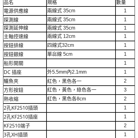
品名
規格
數量
電源供應線
兩線式 35cm
1
探測線
兩線式 35cm
1
探測延伸線
兩線式 35cm
1
主軸控速線
兩線式 12cm
1
按鈕排線
四線式32cm
1
按鈕銀線
單惢線 5cm
1
船形開關
1
DC 插座
外5.5mm內2.1mm
1
鱷魚夾
紅色，黑色各一
2
方形按鈕
紅色，黃色，綠色各一
3
熱收縮
紅色，黑色各8cm
2
2孔KF2510插頭
1
2孔KF2510插座
1
KF2510端子
2
3孔XH插頭
1