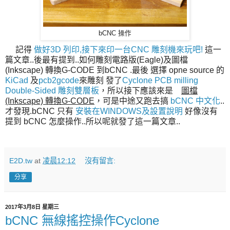
bCNC 操作
記得
做好3D 列印,接下來印一台CNC 雕刻機來玩吧!
這一
篇文章..後最有提到..
如何雕刻電路版(Eagle)及圖檔
(Inkscape) 轉換G-CODE 到bCNC .最後 選擇 opne source 的
KiCad
及
pcb2gcode
來雕刻 發了
Cyclone PCB milling
Double-Sided 雕刻雙層板
，所以接下應該來是
圖檔
(Inkscape) 轉換G-CODE
，可是中途又跑去搞 
bCNC 中文化
.. 
才發現.bCNC 只有 
安裝在WINDOWS及設置說明
好像沒有
提到 bCNC 怎麼操作..所以呢就發了這一篇文章..
E2D.tw
at
凌晨12:12
沒有留言:
分享
2017年3月8日 星期三
bCNC 無線搖控操作Cyclone