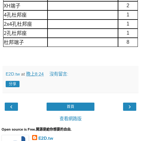
XH端子
2
4孔杜邦座
1
2x4孔杜邦座
1
2孔杜邦座
1
杜邦端子
8
E2D.tw
at
晚上8:24
沒有留言:
分享
‹
›
首頁
查看網路版
Open source is Free.開源是給你想要的自由.
E2D.tw