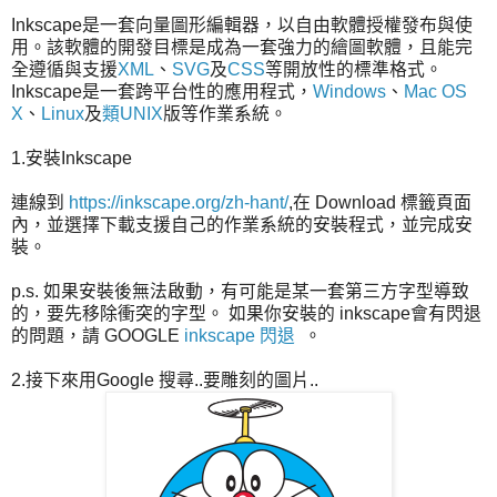
Inkscape是一套向量圖形編輯器，以自由軟體授權發布與使
用。該軟體的開發目標是成為一套強力的繪圖軟體，且能完
全遵循與支援
XML
、
SVG
及
CSS
等開放性的標準格式。
Inkscape是一套跨平台性的應用程式，
Windows
、
Mac OS
X
、
Linux
及
類UNIX
版等作業系統。
1.安裝Inkscape
連線到
https://inkscape.org/zh-hant/
,在 Download 標籤頁面
內，並選擇下載支援自己的作業系統的安裝程式，並完成安
裝。
p.s. 如果安裝後無法啟動，有可能是某一套第三方字型導致
的，要先移除衝突的字型。 如果你安裝的 inkscape會有閃退
的問題，請 GOOGLE
inkscape 閃退
。
2.接下來用Google 搜尋..要雕刻的圖片..