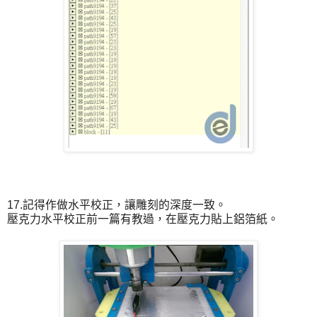
17.記得作做水平校正，讓雕刻的深度一致。
壓克力水平校正前一篇有教過，在壓克力貼上鋁箔紙。