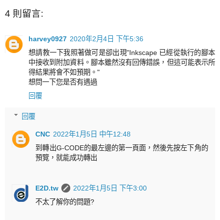
4 則留言:
harvey0927
2020年2月4日 下午5:36
想請教一下我照著做可是卻出現"Inkscape 已經從執行的腳本
中接收到附加資料。腳本雖然沒有回傳錯誤，但這可能表示所
得結果將會不如預期。"
想問一下您是否有遇過
回覆
回覆
CNC
2022年1月5日 中午12:48
到轉出G-CODE的最左邊的第一頁面，然後先按左下角的
預覽，就能成功轉出
E2D.tw
2022年1月5日 下午3:00
不太了解你的問題?