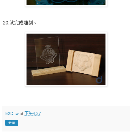
20.就完成雕刻。
E2D.tw
at
下午4:37
分享