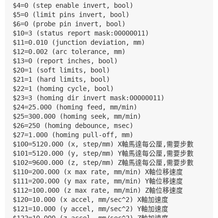
$4=0 (step enable invert, bool)

$5=0 (limit pins invert, bool)

$6=0 (probe pin invert, bool)

$10=3 (status report mask:00000011)

$11=0.010 (junction deviation, mm)

$12=0.002 (arc tolerance, mm)

$13=0 (report inches, bool)

$20=1 (soft limits, bool) 

$21=1 (hard limits, bool)

$22=1 (homing cycle, bool) 

$23=3 (homing dir invert mask:00000011)

$24=25.000 (homing feed, mm/min)

$25=300.000 (homing seek, mm/min)

$26=250 (homing debounce, msec)

$27=1.000 (homing pull-off, mm)

$100=5120.000 (x, step/mm) 
X
軸馬達每公厘,需要步數
$101=5120.000 (y, step/mm)
 Y
軸馬達每公厘,需要步數
$102=9600.000 (z, step/mm) Z
軸馬達每公厘,需要步數
$110=200.000 (x max rate, mm/min) 
X
軸位移速度
$111=200.000 (y max rate, mm/min) Y
軸位移速度
$112=100.000 (z max rate, mm/min) Z
軸位移速度
$120=10.000 (x accel, mm/sec^2) 
X
軸加速度
$121=10.000 (y accel, mm/sec^2) Y
軸加速度
$122=10.000 (z accel, mm/sec^2) Z
軸加速度