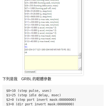
下列是我 GRBL 的軔體參數
$0=10 (step pulse, usec)

$1=25 (step idle delay, msec)

$2=0 (step port invert mask:00000000)

$3=0 (dir port invert mask:00000000)
