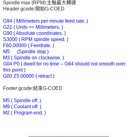
Spindle max (RPM):主軸最大轉速
Header gcode:開始G-COED
G94 ( Millimeters per minute feed rate. )
G21 ( Units == Millimeters. )
G90 ( Absolute coordinates. )
S3000 ( RPM spindle speed. )
F60.00000 ( Feedrate. )
M5 (Spindle stop.)
M3 ( Spindle on clockwise. )
G04 P0 ( dwell for no time -- G64 should not smooth over
this point )
G00 Z5.00000 ( retract )
Footer gcode:結束G-COED
M5 ( Spindle off. )
M9 ( Coolant off. )
M2 ( Program end. )